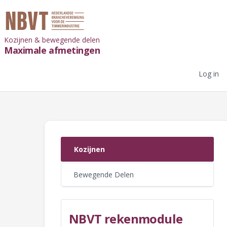
Skip to main content
Kozijnen & bewegende delen
Maximale afmetingen
Secon
User
Log in
Kozijnen
Bewegende Delen
NBVT rekenmodule